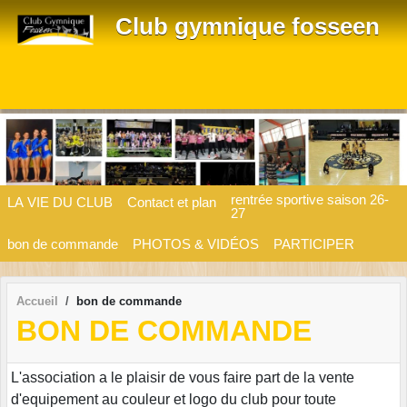
Panneau de gestion des cookies
Club gymnique fosseen
rentrée sportive saison 26-
LA VIE DU CLUB
Contact et plan
27
bon de commande
PHOTOS & VIDÉOS
PARTICIPER
Accueil
bon de commande
BON DE COMMANDE
L'association a le plaisir de vous faire part de la vente
d'equipement au couleur et logo du club pour toute