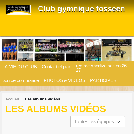
Panneau de gestion des cookies
Club gymnique fosseen
rentrée sportive saison 26-
LA VIE DU CLUB
Contact et plan
27
bon de commande
PHOTOS & VIDÉOS
PARTICIPER
Accueil
Les albums vidéos
LES ALBUMS VIDÉOS