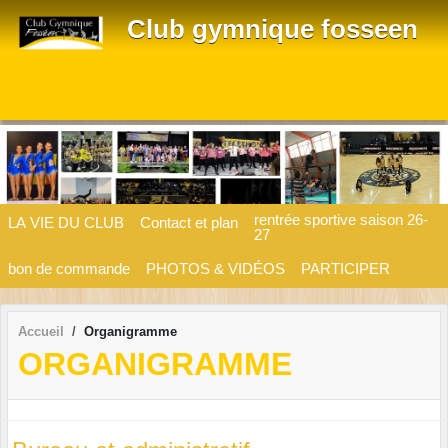
Panneau de gestion des cookies
Club gymnique fosseen
rentrée sportive saison 26-
LA VIE DU CLUB
Contact et plan
27
bon de commande
PHOTOS & VIDÉOS
PARTICIPER
Accueil
Organigramme
ORGANIGRAMME