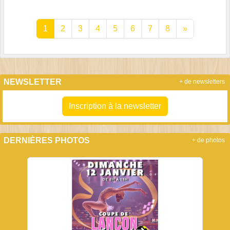
1
2
3
4
5
6
7
8
»
NEWSLETTER
+ de newsletters
Inscription à la newsletter
DERNIÈRES PHOTOS
+ de photos