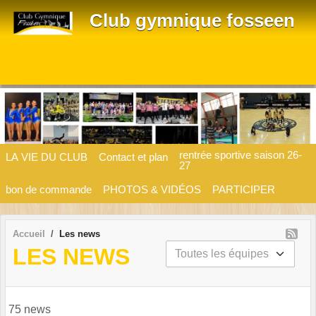
Panneau de gestion des cookies
Club gymnique fosseen
rentrée sportive saison 26-
LA VIE DU CLUB
Contact et plan
27
bon de commande
PHOTOS & VIDÉOS
PARTICIPER
Accueil
Les news
LES NEWS
75 news