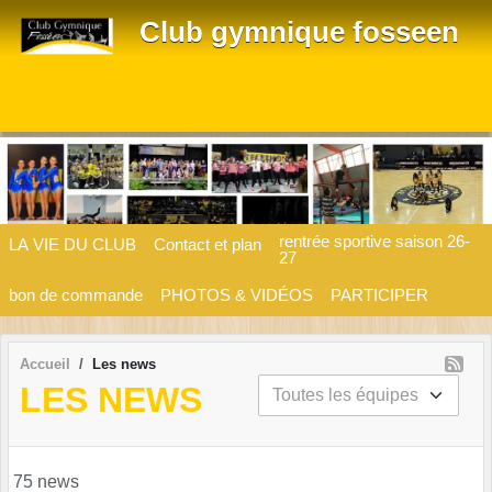
Panneau de gestion des cookies
Club gymnique fosseen
rentrée sportive saison 26-
LA VIE DU CLUB
Contact et plan
27
bon de commande
PHOTOS & VIDÉOS
PARTICIPER
Accueil
Les news
LES NEWS
75 news