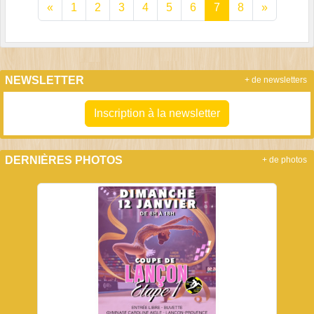
«
1
2
3
4
5
6
7
8
»
NEWSLETTER
+ de newsletters
Inscription à la newsletter
DERNIÈRES PHOTOS
+ de photos