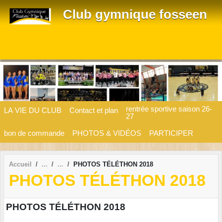
Panneau de gestion des cookies
Club gymnique fosseen
rentrée sportive saison 26-
LA VIE DU CLUB
Contact et plan
27
bon de commande
PHOTOS & VIDÉOS
PARTICIPER
Accueil
PHOTOS TÉLÉTHON 2018
PHOTOS TÉLÉTHON 2018
PHOTOS TÉLÉTHON 2018