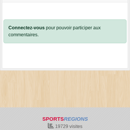
Connectez-vous
pour pouvoir participer aux
commentaires.
SPORTS
REGIONS
19729
visites