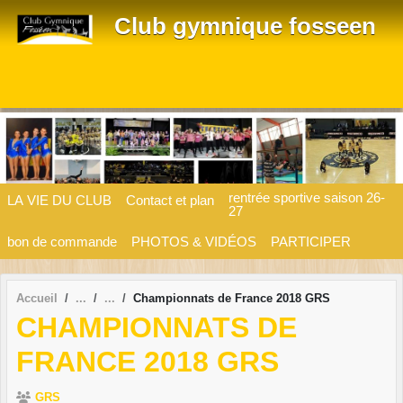
Panneau de gestion des cookies
Club gymnique fosseen
rentrée sportive saison 26-
LA VIE DU CLUB
Contact et plan
27
bon de commande
PHOTOS & VIDÉOS
PARTICIPER
Accueil
Championnats de France 2018 GRS
CHAMPIONNATS DE
FRANCE 2018 GRS
GRS