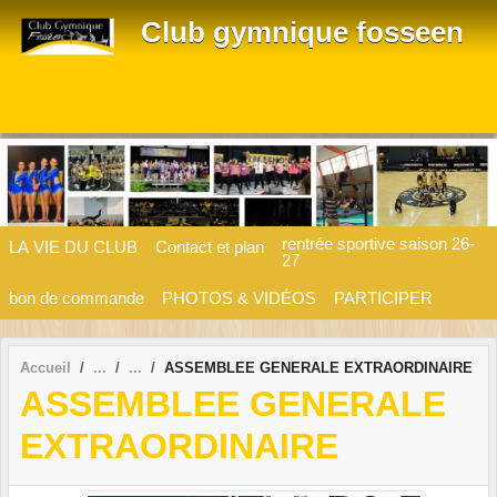
Panneau de gestion des cookies
Club gymnique fosseen
rentrée sportive saison 26-
LA VIE DU CLUB
Contact et plan
27
bon de commande
PHOTOS & VIDÉOS
PARTICIPER
Accueil
ASSEMBLEE GENERALE EXTRAORDINAIRE
ASSEMBLEE GENERALE
EXTRAORDINAIRE