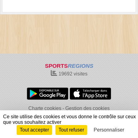
SPORTS
REGIONS
19692
visites
Charte cookies
Gestion des cookies
Informations légales
Signaler un contenu inapproprié
Ce site utilise des cookies et vous donne le contrôle sur ceux
que vous souhaitez activer
Tout accepter
Tout refuser
Personnaliser
Envie de participer ?
Connexion