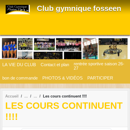
Panneau de gestion des cookies
Club gymnique fosseen
rentrée sportive saison 26-
LA VIE DU CLUB
Contact et plan
27
bon de commande
PHOTOS & VIDÉOS
PARTICIPER
Accueil
Les cours continuent !!!!
LES COURS CONTINUENT
!!!!