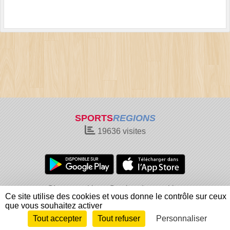
SPORTS
REGIONS
19636
visites
Charte cookies
Gestion des cookies
Ce site utilise des cookies et vous donne le contrôle sur ceux
Informations légales
Signaler un contenu inapproprié
que vous souhaitez activer
Tout accepter
Tout refuser
Personnaliser
Envie de participer ?
Connexion