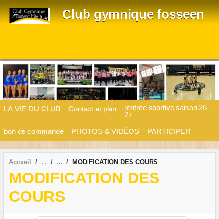
Panneau de gestion des cookies
Club gymnique fosseen
rentrée sportive saison 26-
LA VIE DU CLUB
Contact et plan
27
bon de commande
PHOTOS & VIDÉOS
PARTICIPER
Accueil
MODIFICATION DES COURS
MODIFICATION DES
COURS